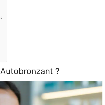
nt
?
 Autobronzant ?