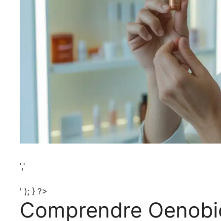
','
' ); } ?>
Comprendre Oenobiol