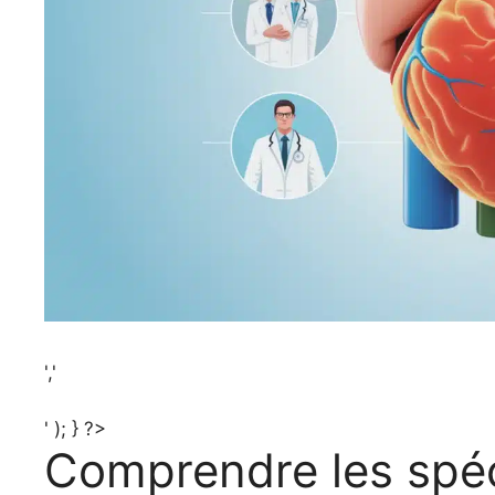
','
' ); } ?>
Comprendre les spéc