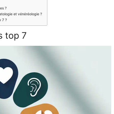
les ?
tologie et vénéréologie ?
p 7 ?
s top 7