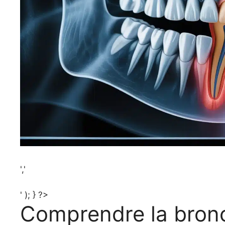
','
' ); } ?>
Comprendre la bronch