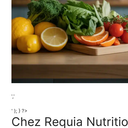
','
' ); } ?>
Chez Requia Nutritio