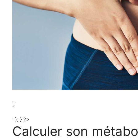
','
' ); } ?>
Calculer son métabo