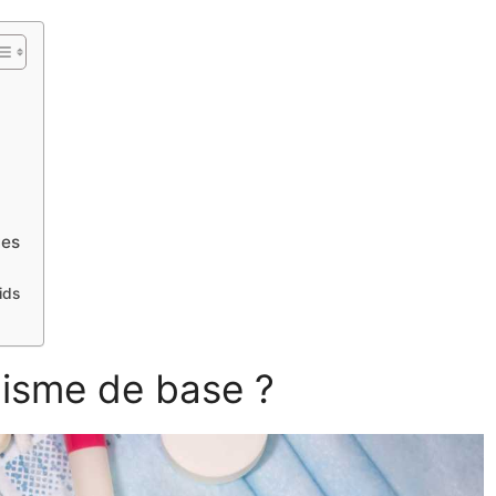
ues
ids
lisme de base ?