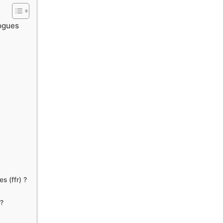
logues
s (ffr) ?
 ?