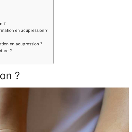
n ?
ormation en acupression ?
ation en acupression ?
cture ?
ion ?