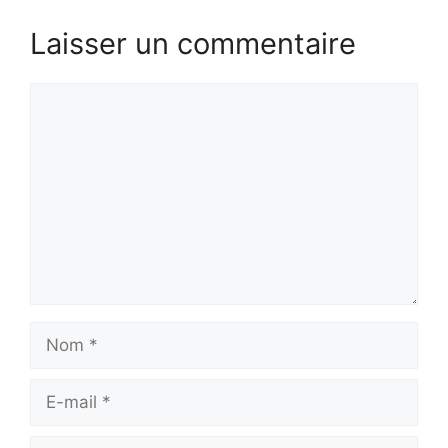
Laisser un commentaire
Commentaire
Nom
E-
mail
Site