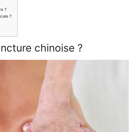
re ?
cale ?
uncture chinoise ?