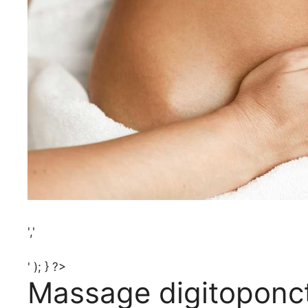
','
' ); } ?>
Massage digitoponc