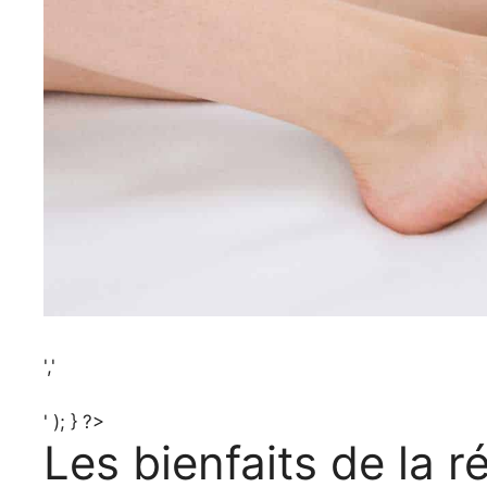
','
' ); } ?>
Les bienfaits de la r