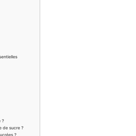
sentielles
 ?
e de sucre ?
sucrées ?